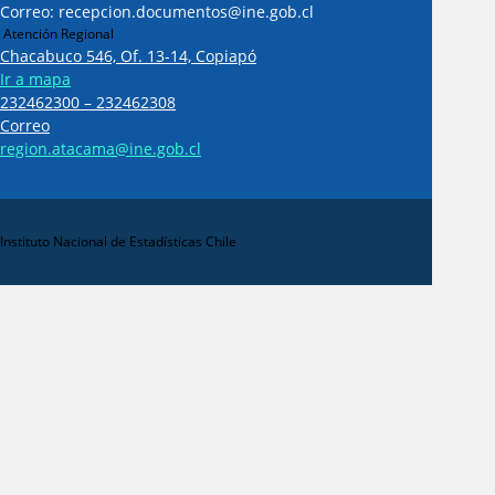
Correo: recepcion.documentos@ine.gob.cl
Atención Regional
Chacabuco 546, Of. 13-14, Copiapó
Ir a mapa
232462300 – 232462308
Correo
region.atacama@ine.gob.cl
Instituto Nacional de Estadísticas Chile