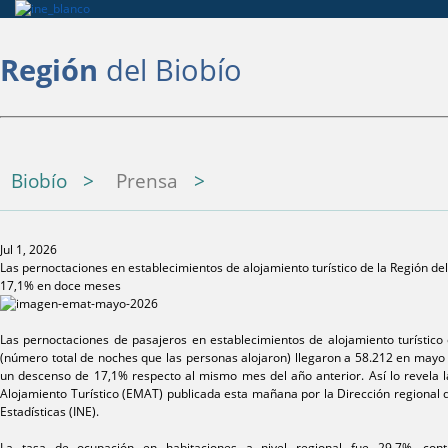
Región
del Biobío
Biobío
Prensa
Jul 1, 2026
Las pernoctaciones en establecimientos de alojamiento turístico de la Región de
17,1% en doce meses
Las pernoctaciones de pasajeros en establecimientos de alojamiento turístico 
(número total de noches que las personas alojaron) llegaron a 58.212 en mayo 
un descenso de 17,1% respecto al mismo mes del año anterior. Así lo revela 
Alojamiento Turístico (EMAT) publicada esta mañana por la Dirección regional d
Estadísticas (INE).
La tasa de ocupación en habitaciones a nivel regional fue 29,7%, con