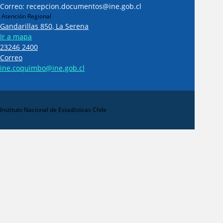
Correo: recepcion.documentos@ine.gob.cl
Atención Regional
Gandarillas 850, La Serena
Ir a mapa
23246 2400
Correo
ine.coquimbo@ine.gob.cl
Instituto Nacional de Estadísticas Chile