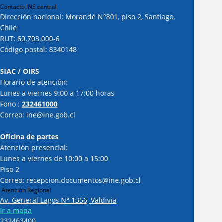
Contacto INE central
Dirección nacional: Morandé N°801, piso 2, Santiago,
Chile
RUT: 60.703.000-6
Código postal: 8340148
SIAC / OIRS
Horario de atención:
Lunes a viernes 9:00 a 17:00 horas
Fono :
232461000
Correo: ine@ine.gob.cl
Oficina de partes
Atención presencial:
Lunes a viernes de 10:00 a 15:00
Piso 2
Correo: recepcion.documentos@ine.gob.cl
Atención Regional
Av. General Lagos N° 1356, Valdivia
Ir a mapa
232463400