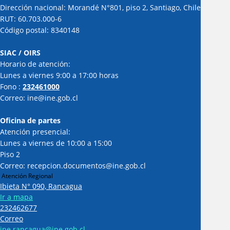
Dirección nacional: Morandé N°801, piso 2, Santiago, Chile
RUT: 60.703.000-6
Código postal: 8340148
SIAC / OIRS
Horario de atención:
Lunes a viernes 9:00 a 17:00 horas
Fono :
232461000
Correo: ine@ine.gob.cl
Oficina de partes
Atención presencial:
Lunes a viernes de 10:00 a 15:00
Piso 2
Correo: recepcion.documentos@ine.gob.cl
Atención Regional
Ibieta N° 090, Rancagua
Ir a mapa
232462677
Correo
ine.rancagua@ine.gob.cl