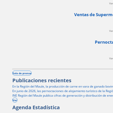
Va
Ventas de Superme
Va
Pernocta
Va
Sala de prensa
Publicaciones recientes
En la Región del Maule, la producción de carne en vara de ganado bovi
En junio de 2026, las pernoctaciones de alojamiento turístico de la Re
INE Región del Maule publica cifras de generación y distribución de en
Ver
Agenda Estadística