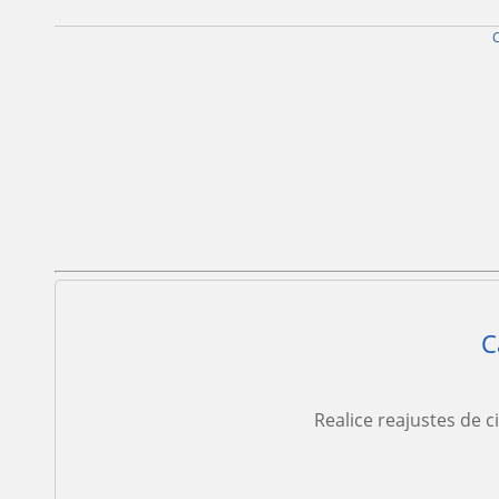
C
Realice reajustes de c