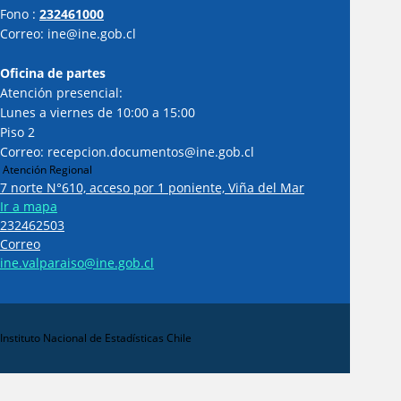
Fono :
232461000
Correo: ine@ine.gob.cl
Oficina de partes
Atención presencial:
Lunes a viernes de 10:00 a 15:00
Piso 2
Correo: recepcion.documentos@ine.gob.cl
Atención Regional
7 norte N°610, acceso por 1 poniente, Viña del Mar
Ir a mapa
232462503
Correo
ine.valparaiso@ine.gob.cl
Instituto Nacional de Estadísticas Chile