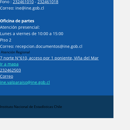
Fono :
232461010
-
232461018
Correo: ine@ine.gob.cl
Oficina de partes
Atención presencial:
Lunes a viernes de 10:00 a 15:00
Piso 2
Correo: recepcion.documentos@ine.gob.cl
Atención Regional
7 norte N°610, acceso por 1 poniente, Viña del Mar
Ir a mapa
232462503
Correo
ine.valparaiso@ine.gob.cl
Instituto Nacional de Estadísticas Chile